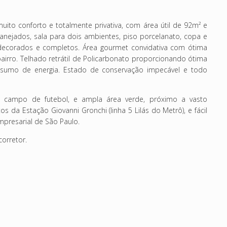
to conforto e totalmente privativa, com área útil de 92m² e
lanejados,
sala para dois ambientes, piso porcelanato, copa e
 decorados e completos. Área gourmet convidativa com ótima
airro. Telhado retrátil de Policarbonato proporcionando ótima
onsumo de energia. Estado de conservação impecável e todo
d, campo de futebol, e ampla área verde, próximo a vasto
s da Estação Giovanni Gronchi (linha 5 Lilás do Metrô), e fácil
mpresarial de São Paulo.
corretor.