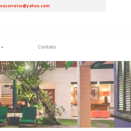
racorretor@yahoo.com
s
Contato