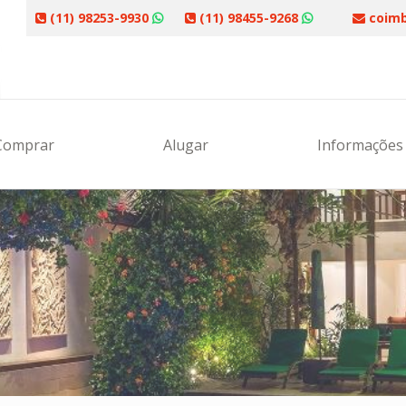
(11) 98253-9930
(11) 98455-9268
coimb
Comprar
Alugar
Informaçõe