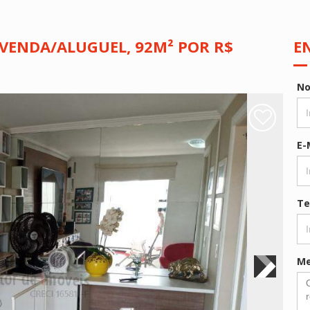
VENDA/ALUGUEL, 92M² POR R$
E
N
E-
Te
M