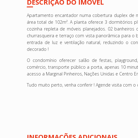
DESCRIÇÃO DO IMÓVEL
Apartamento encantador numa cobertura duplex de mui
á
rea total de 102m². A planta oferece 3 dormitórios p
cozinha repleta de móveis planejados. 02 banheiros
churrasqueira e terraço com vista panorâmica para o b
entrada de luz e ventilação natural, reduzindo o c
decorado !
O condomínio oferecer salão de festas, playgroun
comércio, transporte público a porta, apenas 10 minuto
acesso a Marginal Pinheiros, Nações Unidas e Centro E
Tudo muito perto, venha conferir ! Agende visita com o 
INFORMAÇÕES ADICIONAIS