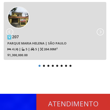
207
V
PARQUE MARIA HELENA | SÃO PAULO
4 (4)
|
5
|
5
|
264.00M²
$1,300,000.00
ATENDIMENTO