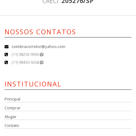
CRECI:
205276/SP
NOSSOS CONTATOS
coimbracorretor@yahoo.com
(11) 98253-9930
(11) 98455-9268
INSTITUCIONAL
Principal
Comprar
Alugar
Contato