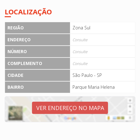
LOCALIZAÇÃO
REGIÃO
Zona Sul
ENDEREÇO
Consulte
NÚMERO
Consulte
COMPLEMENTO
Consulte
CIDADE
São Paulo - SP
BAIRRO
Parque Maria Helena
VER ENDEREÇO NO MAPA