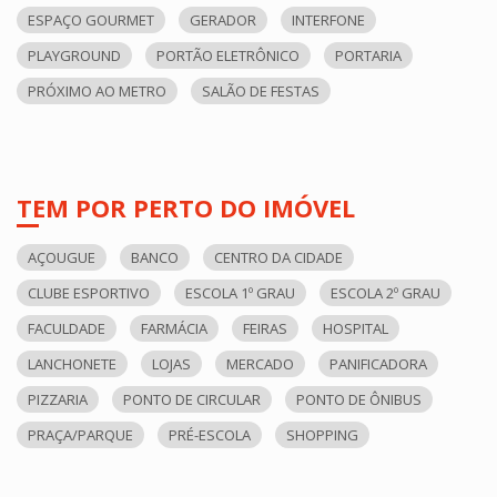
ESPAÇO GOURMET
GERADOR
INTERFONE
PLAYGROUND
PORTÃO ELETRÔNICO
PORTARIA
PRÓXIMO AO METRO
SALÃO DE FESTAS
TEM POR PERTO DO IMÓVEL
AÇOUGUE
BANCO
CENTRO DA CIDADE
CLUBE ESPORTIVO
ESCOLA 1º GRAU
ESCOLA 2º GRAU
FACULDADE
FARMÁCIA
FEIRAS
HOSPITAL
LANCHONETE
LOJAS
MERCADO
PANIFICADORA
PIZZARIA
PONTO DE CIRCULAR
PONTO DE ÔNIBUS
PRAÇA/PARQUE
PRÉ-ESCOLA
SHOPPING